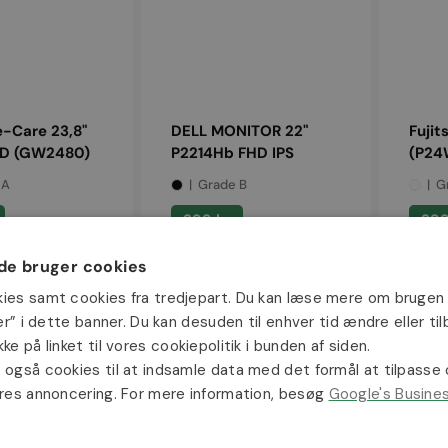
-Care 23,8"
DELL MONITOR 22"
Fujit
 HD (GW2480)
P2214Hb FHD IPS
(P24
 A
Grade B
G
ris
Normalpris
Norm
399 kr
399
e bruger cookies
Fujitsu
Lenovo
23,8"
ThinkVisi
Ikke på
kies samt cookies fra tredjepart. Du kan læse mere om brugen 
IPS
23,8"
jer” i dette banner. Du kan desuden til enhver tid ændre eller t
Full
Full
ke på linket til vores cookiepolitik i bunden af siden.
HD
HD
 også cookies til at indsamle data med det formål at tilpasse
IPS
ores annoncering. For mere information, besøg
Google's Busine