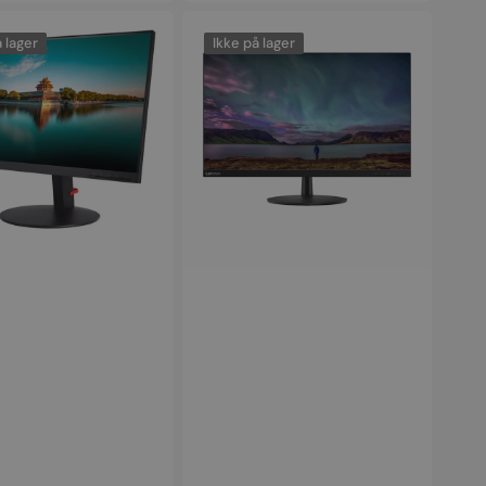
Lenovo
on
L27i-
 lager
Ikke på lager
28
–
27"
IPS
Full
HD
Skærm