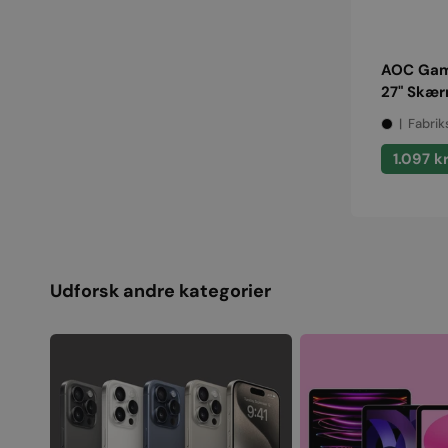
AOC Gam
27" Skæ
Fabrik
Normalp
1.097 k
Udforsk andre kategorier