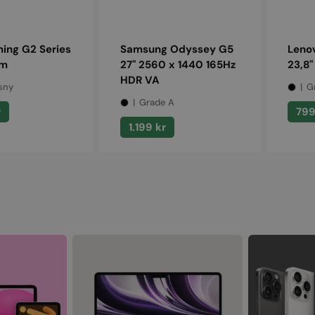
ing G2 Series
Samsung Odyssey G5
Lenov
rm
27" 2560 x 1440 165Hz
23,8"
HDR VA
sny
G
Grade A
ris
Norm
r
799
Normalpris
1.199 kr