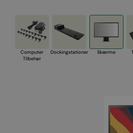
iPhone 11
iPhone SE 2022
iPho
iPhone 11 Pro
iPhone SE 2020
iPho
iPhone 11 Pro Max
Computer
Dockingstationer
Skærme
Tilbehør
HP
EliteDisplay
E231-
A
23"