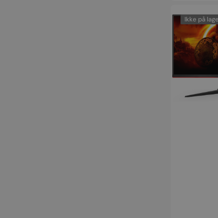
AOC
Gaming
Ikke på lag
G2
Series
27"
Skærm