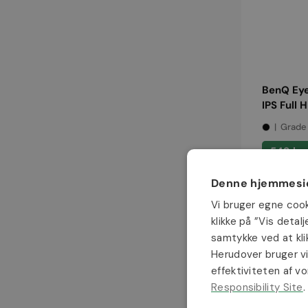
BenQ Eye
IPS Full
Grade
Normalp
549 kr
Denne hjemmesid
Fujitsu
24"
Vi bruger egne coo
LED
klikke på ”Vis detal
Skærm
samtykke ved at klik
Full
Herudover bruger vi
HD
effektiviteten af v
(B24T-
Responsibility Site
.
7)