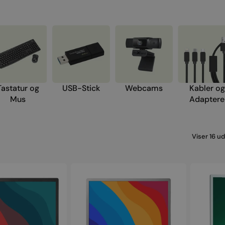
ne XR
iPhones under 4.000
Covers
kr.
ne XS
Beskyttelse
iPhones under 3.000
kr.
Opladning
iPhones under 2.000
Power banks
Tastatur og
USB-Stick
Webcams
Kabler og
kr.
Mus
Adaptere
Til Bilen
iPhones til børn
Viser 16 ud
HP
Fujitsu
EliteDisplay
24"
E241i
IPS
24"
Full
HD
(B24W-