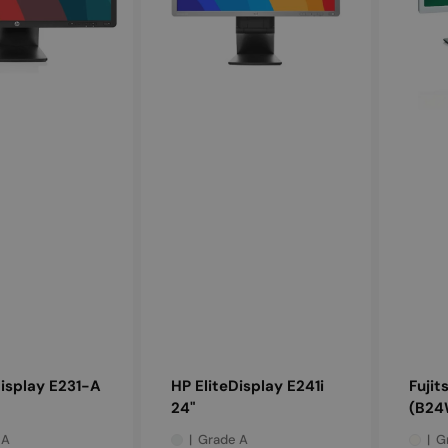
7)
Display E231-A
HP EliteDisplay E241i
Fujit
24"
(B24
 A
Grade A
G