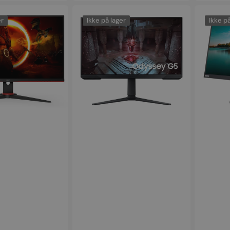
Samsung
Lenovo
Odyssey
ThinkVisi
er
Ikke på lager
Ikke på
G5
23,8"
27"
QHD
2560
IPS
x
1440
165Hz
HDR
VA