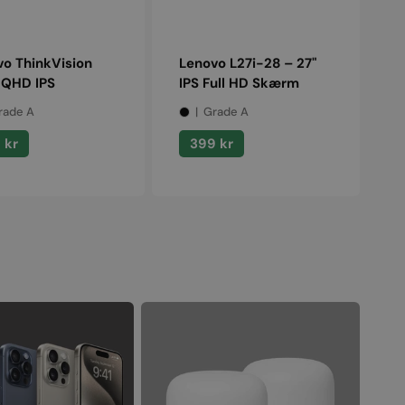
o ThinkVision
Lenovo L27i-28 – 27"
 QHD IPS
IPS Full HD Skærm
rade A
Grade A
alpris
Normalpris
 kr
399 kr