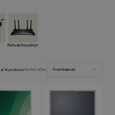
Webcams
Tasker og sleeves
Kabler og Adaptere
Netværksudstyr
Sorter efter:
 af 16 produkter
Fujitsu
24"
Full
HD
(P24W-
7)